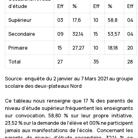
d’étude
Eff
%
Eff
%
Eff
Supérieur
03
17,6
10
58,8
04
Secondaire
09
32,14
15
53,57
04
Primaire
15
27,27
10
18,18
20
Total
27
35
28
Source: enquête du 2 janvier au 7 Mars 2021 au groupe
scolaire des deux-plateaux Nord
Ce tableau nous renseigne que 17 % des parents de
niveau d’étude supérieur fréquentent les enseignants
sur convocation, 58,80 % sur leur propre initiative,
23,52 % sur la demande de l’élève et 00% ne participent
jamais aux manifestations de l’école. Concernant les
parents de niveau d’étude secondaire, 32,14 % se