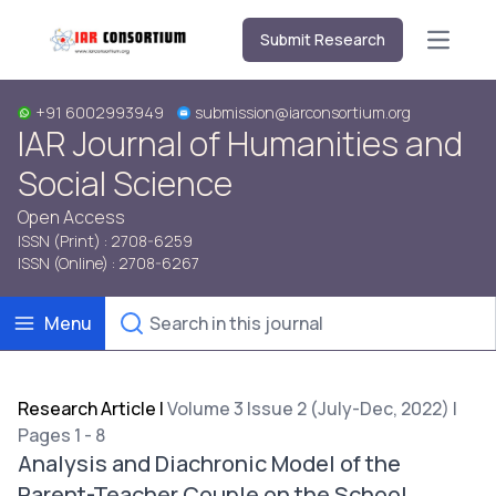
Submit Research
Open m
+91 6002993949
submission@iarconsortium.org
IAR Journal of Humanities and
Social Science
Open Access
ISSN (Print) : 2708-6259
ISSN (Online) : 2708-6267
Menu
Research Article
|
Volume 3 Issue 2 (July-Dec, 2022) |
Pages 1 - 8
Analysis and Diachronic Model of the
Parent-Teacher Couple on the School