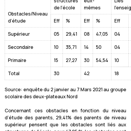
structures
eux-
Lié
de l’école
mêmes
l’ensei
Obstacles/Niveau
d’étude
Eff
%
Eff
%
Eff
Supérieur
05
29,41
08
47,05
04
Secondaire
10
35,71
14
50
04
Primaire
15
27,27
30
54,54
10
Total
30
42
18
Source: enquête du 2 janvier au 7 Mars 2021 au groupe
scolaire des deux-plateaux Nord
Concernant ces obstacles en fonction du niveau
d’étude des parents, 29,41% des parents de niveau
supérieur pensent que les obstacles sont liés aux