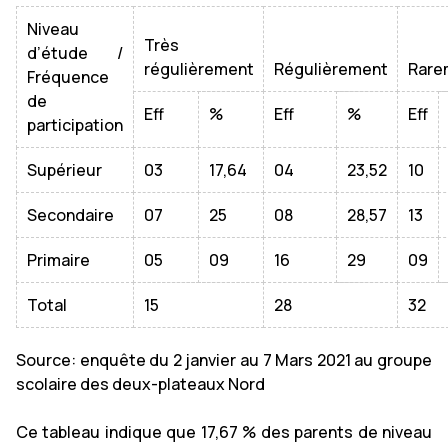
Niveau
Très
d’étude /
régulièrement
Régulièrement
Rare
Fréquence
de
Eff
%
Eff
%
Eff
participation
Supérieur
03
17,64
04
23,52
10
Secondaire
07
25
08
28,57
13
Primaire
05
09
16
29
09
Total
15
28
32
Source: enquête du 2 janvier au 7 Mars 2021 au groupe
scolaire des deux-plateaux Nord
Ce tableau indique que 17,67 % des parents de niveau