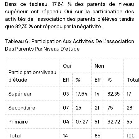
Dans ce tableau, 17,64 % des parents de niveau
supérieur ont répondu Oui sur la participation des
activités de l’association des parents d’élèves tandis
que 82,35 % ont répondu par la négativité.
Tableau 6: Participation Aux Activités De L’association
Des Parents Par Niveau D’étude
Oui
Non
Participation/Niveau
d’étude
Eff
%
Eff
%
Total
Supérieur
03
17,64
14
82,35
17
Secondaire
07
25
21
75
28
Primaire
04
07,27
51
92,72
55
Total
14
86
100